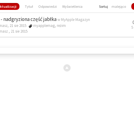
ktualizacji
Tytuł
Odpowiedzi
Wyświetlenia
Sortuj
malejąco
- nadgryziona część jabłka
w
MyApple Magazyn
masz, 21 sie 2015
myapplemag
,
reżim
5
omasz ,
21 sie 2015