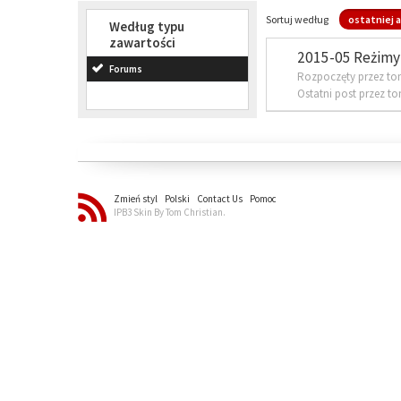
Sortuj według
ostatniej a
Według typu
zawartości
2015-05 Reżimy 
Forums
Rozpoczęty przez to
Ostatni post przez t
Zmień styl
Polski
Contact Us
Pomoc
IPB3 Skin By Tom Christian.