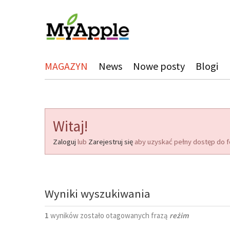
MAGAZYN
News
Nowe posty
Blogi
Witaj!
Zaloguj
lub
Zarejestruj się
aby uzyskać pełny dostęp do f
Wyniki wyszukiwania
1
wyników zostało otagowanych frazą
reżim