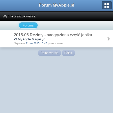
Forum MyApple.pl
Wyniki wyszukiwania
Forums
2015-05 Reżimy - nadgryziona część jabłka
W MyApple Magazyn
Napisano
21 sie 2015 10:43
przez tomasz
Pełna wersja
Polski