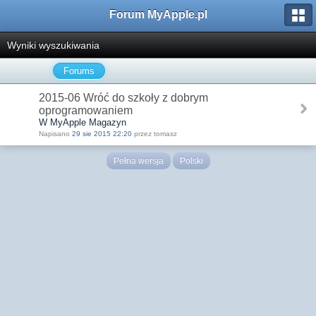
Forum MyApple.pl
Wyniki wyszukiwania
Forums
2015-06 Wróć do szkoły z dobrym
oprogramowaniem
W MyApple Magazyn
Napisano
29 sie 2015 22:20
przez tomasz
Pełna wersja
Polski