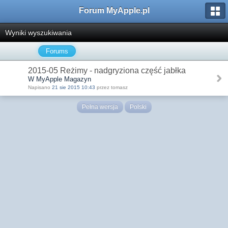
Forum MyApple.pl
Wyniki wyszukiwania
Forums
2015-05 Reżimy - nadgryziona część jabłka
W MyApple Magazyn
Napisano
21 sie 2015 10:43
przez tomasz
Pełna wersja
Polski