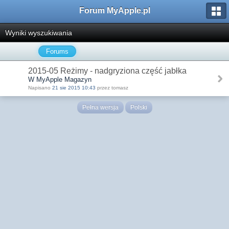
Forum MyApple.pl
Wyniki wyszukiwania
Forums
2015-05 Reżimy - nadgryziona część jabłka
W MyApple Magazyn
Napisano
21 sie 2015 10:43
przez tomasz
Pełna wersja
Polski