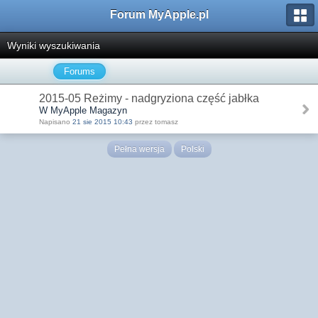
Forum MyApple.pl
Wyniki wyszukiwania
Forums
2015-05 Reżimy - nadgryziona część jabłka
W MyApple Magazyn
Napisano
21 sie 2015 10:43
przez tomasz
Pełna wersja
Polski