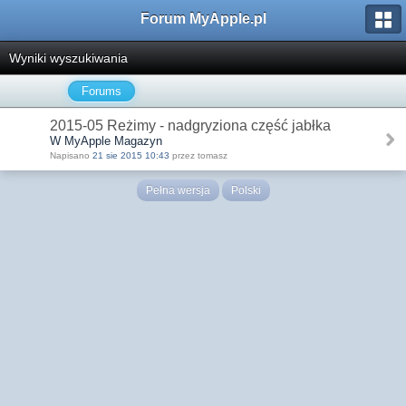
Forum MyApple.pl
Wyniki wyszukiwania
Forums
2015-05 Reżimy - nadgryziona część jabłka
W MyApple Magazyn
Napisano
21 sie 2015 10:43
przez tomasz
Pełna wersja
Polski