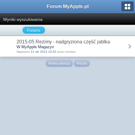
Forum MyApple.pl
Wyniki wyszukiwania
Forums
2015-05 Reżimy - nadgryziona część jabłka
W MyApple Magazyn
Napisano
21 sie 2015 10:43
przez tomasz
Pełna wersja
Polski