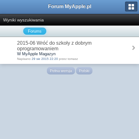
Forum MyApple.pl
Wyniki wyszukiwania
Forums
2015-06 Wróć do szkoły z dobrym
oprogramowaniem
W MyApple Magazyn
Napisano
29 sie 2015 22:20
przez tomasz
Pełna wersja
Polski