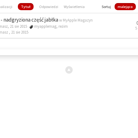
ualizacji
Tytuł
Odpowiedzi
Wyświetlenia
Sortuj
malejąco
- nadgryziona część jabłka
w
MyApple Magazyn
masz, 21 sie 2015
myapplemag
,
reżim
5
omasz ,
21 sie 2015