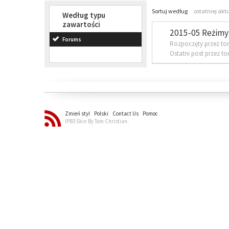
Sortuj według
ostatniej akt
Według typu
zawartości
2015-05 Reżimy 
Forums
Rozpoczęty przez to
Ostatni post przez t
Zmień styl
Polski
Contact Us
Pomoc
IPB3 Skin By Tom Christian.