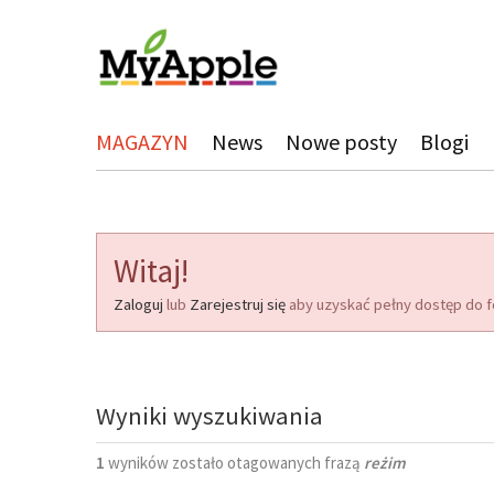
MAGAZYN
News
Nowe posty
Blogi
Witaj!
Zaloguj
lub
Zarejestruj się
aby uzyskać pełny dostęp do f
Wyniki wyszukiwania
1
wyników zostało otagowanych frazą
reżim