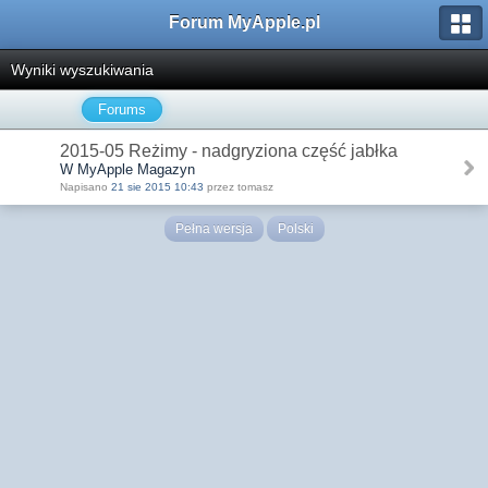
Forum MyApple.pl
Wyniki wyszukiwania
Forums
2015-05 Reżimy - nadgryziona część jabłka
W MyApple Magazyn
Napisano
21 sie 2015 10:43
przez tomasz
Pełna wersja
Polski