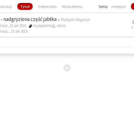
ualizacji
Tytuł
Odpowiedzi
Wyświetlenia
Sortuj
malejąco
- nadgryziona część jabłka
w
MyApple Magazyn
masz, 21 sie 2015
myapplemag
,
reżim
5
omasz ,
21 sie 2015