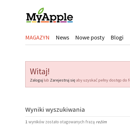
MAGAZYN
News
Nowe posty
Blogi
Witaj!
Zaloguj
lub
Zarejestruj się
aby uzyskać pełny dostęp do f
Wyniki wyszukiwania
1
wyników zostało otagowanych frazą
reżim