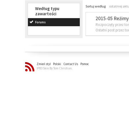
Sortuj według
ostatniej akt
Według typu
zawartości
2015-05 Reżimy 
Forums
Rozpoczęty przez to
Ostatni post przez t
Zmień styl
Polski
Contact Us
Pomoc
IPB3 Skin By Tom Christian.