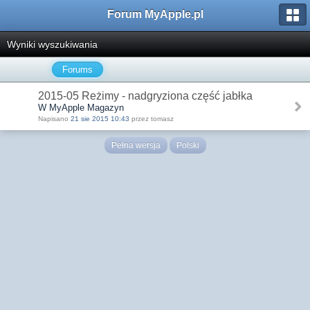
Forum MyApple.pl
Wyniki wyszukiwania
Forums
2015-05 Reżimy - nadgryziona część jabłka
W MyApple Magazyn
Napisano
21 sie 2015 10:43
przez tomasz
Pełna wersja
Polski