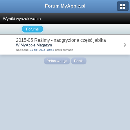
Forum MyApple.pl
Wyniki wyszukiwania
Forums
2015-05 Reżimy - nadgryziona część jabłka
W MyApple Magazyn
Napisano
21 sie 2015 10:43
przez tomasz
Pełna wersja
Polski