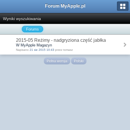
Forum MyApple.pl
Wyniki wyszukiwania
Forums
2015-05 Reżimy - nadgryziona część jabłka
W MyApple Magazyn
Napisano
21 sie 2015 10:43
przez tomasz
Pełna wersja
Polski