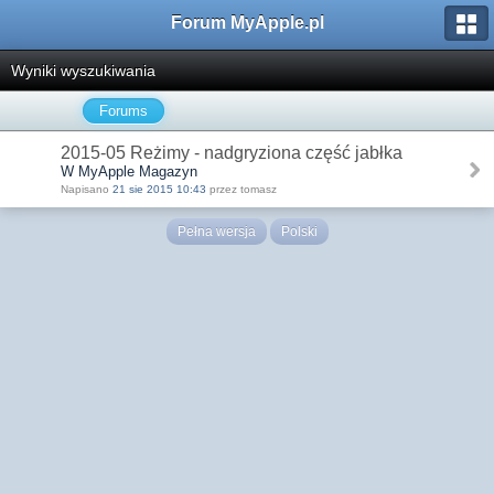
Forum MyApple.pl
Wyniki wyszukiwania
Forums
2015-05 Reżimy - nadgryziona część jabłka
W MyApple Magazyn
Napisano
21 sie 2015 10:43
przez tomasz
Pełna wersja
Polski