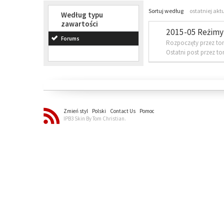
Sortuj według
ostatniej akt
Według typu
zawartości
2015-05 Reżimy 
Forums
Rozpoczęty przez to
Ostatni post przez t
Zmień styl
Polski
Contact Us
Pomoc
IPB3 Skin By Tom Christian.