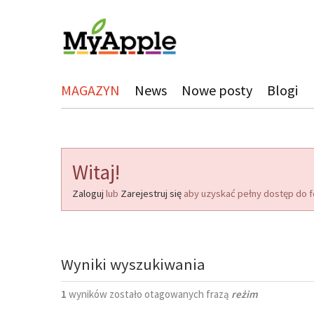
MAGAZYN
News
Nowe posty
Blogi
Witaj!
Zaloguj
lub
Zarejestruj się
aby uzyskać pełny dostęp do f
Wyniki wyszukiwania
1
wyników zostało otagowanych frazą
reżim