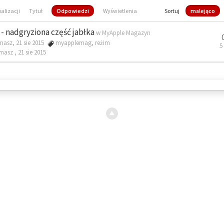
ualizacji
Tytuł
Odpowiedzi
Wyświetlenia
Sortuj
malejąco
- nadgryziona część jabłka
w
MyApple Magazyn
masz, 21 sie 2015
myapplemag
,
reżim
5
omasz ,
21 sie 2015