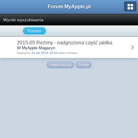
Forum MyApple.pl
Wyniki wyszukiwania
Forums
2015-05 Reżimy - nadgryziona część jabłka
W MyApple Magazyn
Napisano
21 sie 2015 10:43
przez tomasz
Pełna wersja
Polski