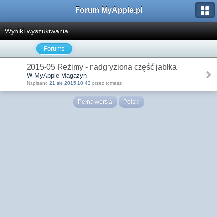
Forum MyApple.pl
Wyniki wyszukiwania
Forums
2015-05 Reżimy - nadgryziona część jabłka
W MyApple Magazyn
Napisano
21 sie 2015 10:43
przez tomasz
Pełna wersja
Polski