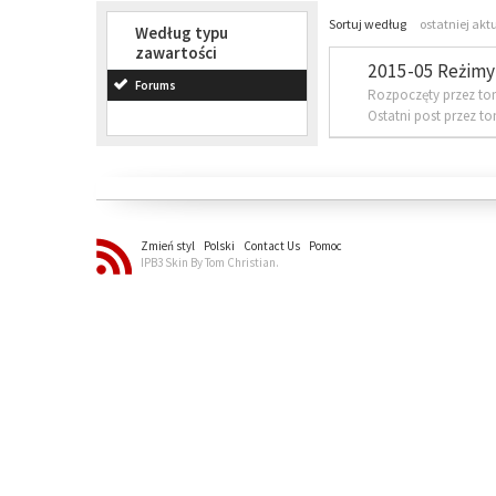
Sortuj według
ostatniej akt
Według typu
zawartości
2015-05 Reżimy 
Forums
Rozpoczęty przez to
Ostatni post przez t
Zmień styl
Polski
Contact Us
Pomoc
IPB3 Skin By Tom Christian.