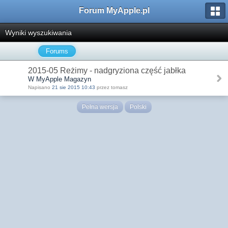
Forum MyApple.pl
Wyniki wyszukiwania
Forums
2015-05 Reżimy - nadgryziona część jabłka
W MyApple Magazyn
Napisano
21 sie 2015 10:43
przez tomasz
Pełna wersja
Polski