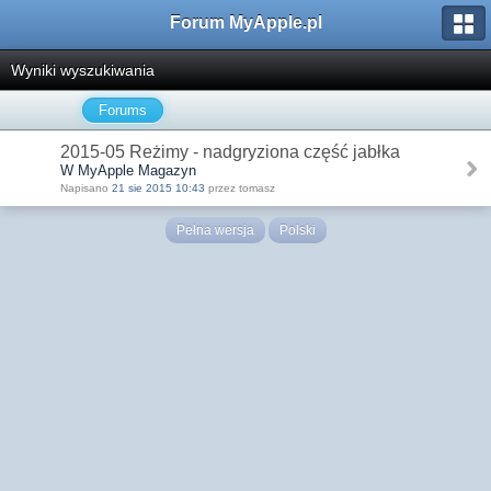
Forum MyApple.pl
Wyniki wyszukiwania
Forums
2015-05 Reżimy - nadgryziona część jabłka
W MyApple Magazyn
Napisano
21 sie 2015 10:43
przez tomasz
Pełna wersja
Polski