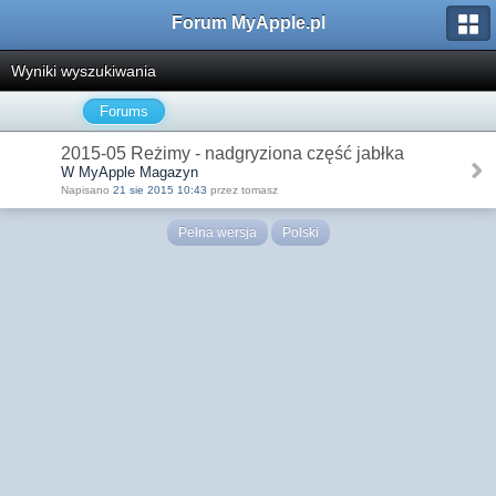
Forum MyApple.pl
Wyniki wyszukiwania
Forums
2015-05 Reżimy - nadgryziona część jabłka
W MyApple Magazyn
Napisano
21 sie 2015 10:43
przez tomasz
Pełna wersja
Polski