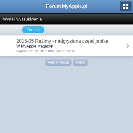
Forum MyApple.pl
Wyniki wyszukiwania
Forums
2015-05 Reżimy - nadgryziona część jabłka
W MyApple Magazyn
Napisano
21 sie 2015 10:43
przez tomasz
Pełna wersja
Polski