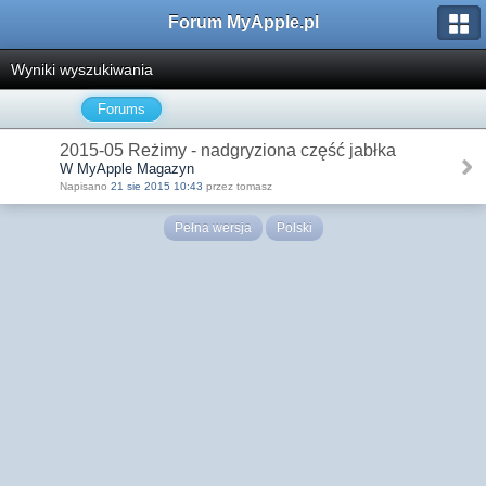
Forum MyApple.pl
Wyniki wyszukiwania
Forums
2015-05 Reżimy - nadgryziona część jabłka
W MyApple Magazyn
Napisano
21 sie 2015 10:43
przez tomasz
Pełna wersja
Polski