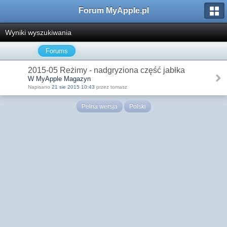
Forum MyApple.pl
Wyniki wyszukiwania
Forums
2015-05 Reżimy - nadgryziona część jabłka
W MyApple Magazyn
Napisano
21 sie 2015 10:43
przez tomasz
Pełna wersja
Polski