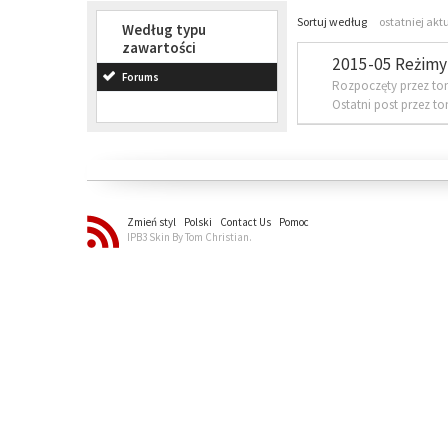
Sortuj według
ostatniej akt
Według typu
zawartości
2015-05 Reżimy 
Forums
Rozpoczęty przez to
Ostatni post przez t
Zmień styl
Polski
Contact Us
Pomoc
IPB3 Skin By Tom Christian.