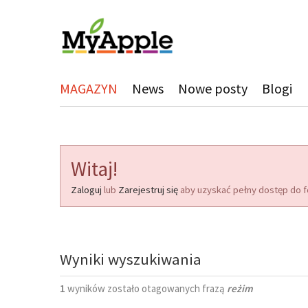
MAGAZYN
News
Nowe posty
Blogi
Witaj!
Zaloguj
lub
Zarejestruj się
aby uzyskać pełny dostęp do f
Wyniki wyszukiwania
1
wyników zostało otagowanych frazą
reżim