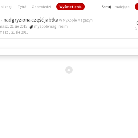
ualizacji
Tytuł
Odpowiedzi
Wyświetlenia
Sortuj
malejąco
- nadgryziona część jabłka
w
MyApple Magazyn
masz, 21 sie 2015
myapplemag
,
reżim
5
omasz ,
21 sie 2015