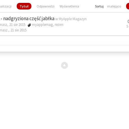
ualizacji
Tytuł
Odpowiedzi
Wyświetlenia
Sortuj
malejąco
- nadgryziona część jabłka
w
MyApple Magazyn
masz, 21 sie 2015
myapplemag
,
reżim
5
omasz ,
21 sie 2015