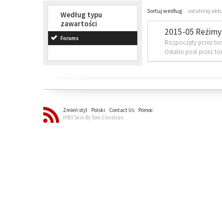
Sortuj według
ostatniej akt
Według typu
zawartości
2015-05 Reżimy 
Forums
Rozpoczęty przez to
Ostatni post przez t
Zmień styl
Polski
Contact Us
Pomoc
IPB3 Skin By Tom Christian.