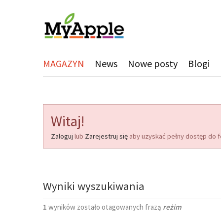
MAGAZYN
News
Nowe posty
Blogi
Witaj!
Zaloguj
lub
Zarejestruj się
aby uzyskać pełny dostęp do f
Wyniki wyszukiwania
1
wyników zostało otagowanych frazą
reżim