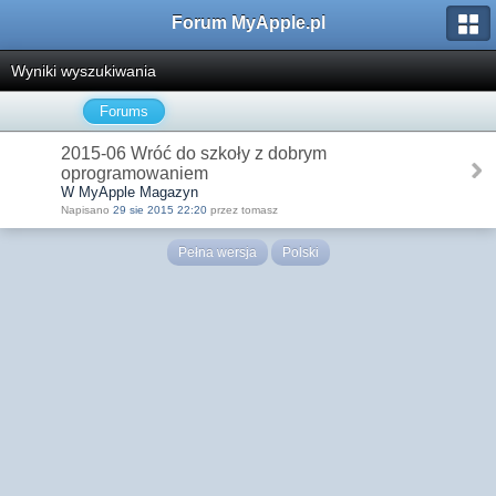
Forum MyApple.pl
Wyniki wyszukiwania
Forums
2015-06 Wróć do szkoły z dobrym
oprogramowaniem
W MyApple Magazyn
Napisano
29 sie 2015 22:20
przez tomasz
Pełna wersja
Polski