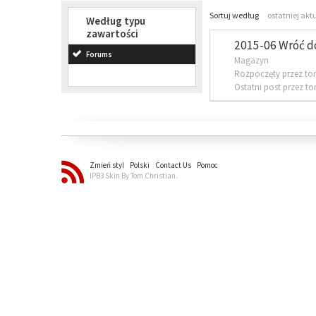
Sortuj według
ostatniej akt
Według typu
zawartości
2015-06 Wróć d
Forums
Magazyn
Rozpoczęty przez to
Ostatni post przez t
Zmień styl
Polski
Contact Us
Pomoc
IPB3 Skin By Tom Christian.