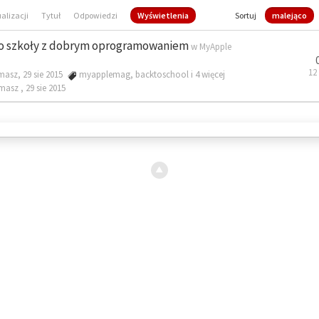
ualizacji
Tytuł
Odpowiedzi
Wyświetlenia
Sortuj
malejąco
o szkoły z dobrym oprogramowaniem
w
MyApple
12
masz, 29 sie 2015
myapplemag
,
backtoschool
i 4 więcej
omasz ,
29 sie 2015