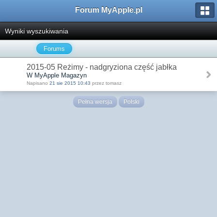
Forum MyApple.pl
Wyniki wyszukiwania
Forums
2015-05 Reżimy - nadgryziona część jabłka
W MyApple Magazyn
Napisano
21 sie 2015 10:43
przez tomasz
Pełna wersja
Polski