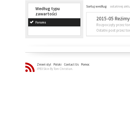
Sortuj według
ostatniej akt
Według typu
zawartości
2015-05 Reżimy 
Forums
Rozpoczęty przez to
Ostatni post przez t
Zmień styl
Polski
Contact Us
Pomoc
IPB3 Skin By Tom Christian.