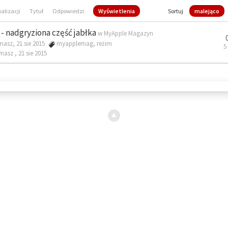
ualizacji
Tytuł
Odpowiedzi
Wyświetlenia
Sortuj
malejąco
- nadgryziona część jabłka
w
MyApple Magazyn
masz, 21 sie 2015
myapplemag
,
reżim
5
omasz ,
21 sie 2015