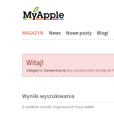
MAGAZYN
News
Nowe posty
Blogi
Witaj!
Zaloguj
lub
Zarejestruj się
aby uzyskać pełny dostęp do f
Wyniki wyszukiwania
1
wyników zostało otagowanych frazą
reżim