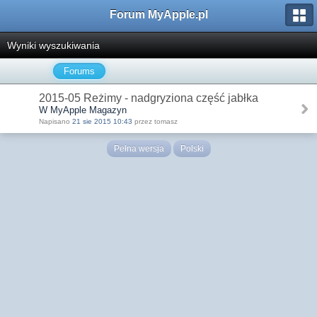
Forum MyApple.pl
Wyniki wyszukiwania
Forums
2015-05 Reżimy - nadgryziona część jabłka
W MyApple Magazyn
Napisano
21 sie 2015 10:43
przez tomasz
Pełna wersja
Polski