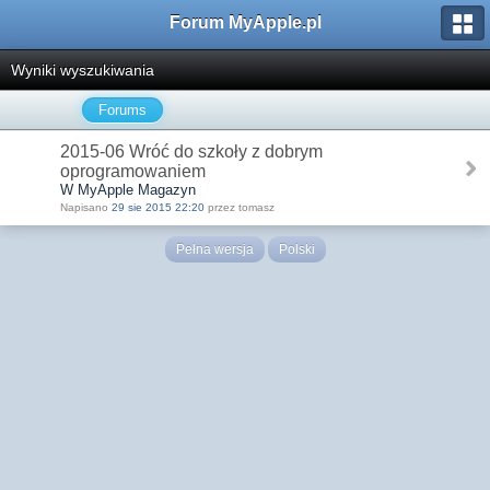
Forum MyApple.pl
Wyniki wyszukiwania
Forums
2015-06 Wróć do szkoły z dobrym
oprogramowaniem
W MyApple Magazyn
Napisano
29 sie 2015 22:20
przez tomasz
Pełna wersja
Polski