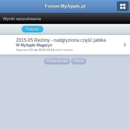
Forum MyApple.pl
Wyniki wyszukiwania
Forums
2015-05 Reżimy - nadgryziona część jabłka
W MyApple Magazyn
Napisano
21 sie 2015 10:43
przez tomasz
Pełna wersja
Polski