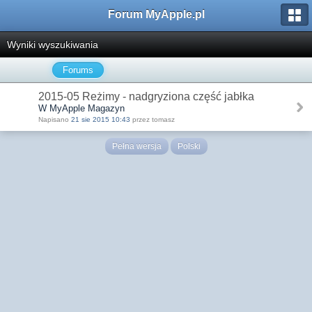
Forum MyApple.pl
Wyniki wyszukiwania
Forums
2015-05 Reżimy - nadgryziona część jabłka
W MyApple Magazyn
Napisano
21 sie 2015 10:43
przez tomasz
Pełna wersja
Polski