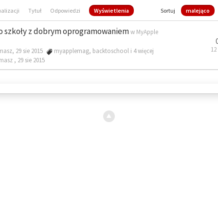
ualizacji
Tytuł
Odpowiedzi
Wyświetlenia
Sortuj
malejąco
o szkoły z dobrym oprogramowaniem
w
MyApple
12
masz, 29 sie 2015
myapplemag
,
backtoschool
i 4 więcej
omasz ,
29 sie 2015