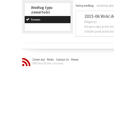
Sortuj według
ostatniej akt
Według typu
zawartości
2015-06 Wróć d
Forums
Magazyn
Rozpoczęty przez to
Ostatni post przez t
Zmień styl
Polski
Contact Us
Pomoc
IPB3 Skin By Tom Christian.