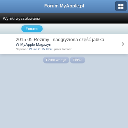
Forum MyApple.pl
Wyniki wyszukiwania
Forums
2015-05 Reżimy - nadgryziona część jabłka
W MyApple Magazyn
Napisano
21 sie 2015 10:43
przez tomasz
Pełna wersja
Polski