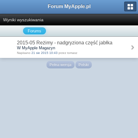
Forum MyApple.pl
Wyniki wyszukiwania
Forums
2015-05 Reżimy - nadgryziona część jabłka
W MyApple Magazyn
Napisano
21 sie 2015 10:43
przez tomasz
Pełna wersja
Polski