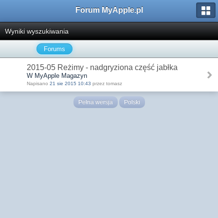
Forum MyApple.pl
Wyniki wyszukiwania
Forums
2015-05 Reżimy - nadgryziona część jabłka
W MyApple Magazyn
Napisano
21 sie 2015 10:43
przez tomasz
Pełna wersja
Polski