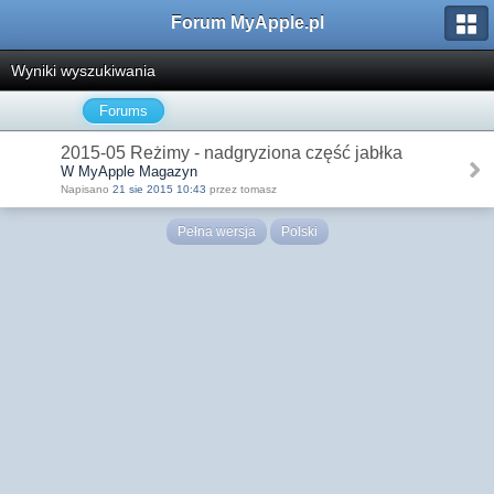
Forum MyApple.pl
Wyniki wyszukiwania
Forums
2015-05 Reżimy - nadgryziona część jabłka
W MyApple Magazyn
Napisano
21 sie 2015 10:43
przez tomasz
Pełna wersja
Polski