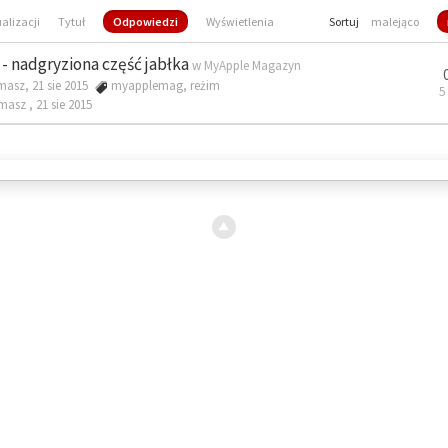
ualizacji
Tytuł
Odpowiedzi
Wyświetlenia
Sortuj
malejąco
- nadgryziona część jabłka
w
MyApple Magazyn
masz, 21 sie 2015
myapplemag
,
reżim
5
omasz ,
21 sie 2015