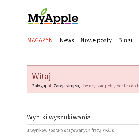
MAGAZYN
News
Nowe posty
Blogi
Witaj!
Zaloguj
lub
Zarejestruj się
aby uzyskać pełny dostęp do f
Wyniki wyszukiwania
1
wyników zostało otagowanych frazą
reżim