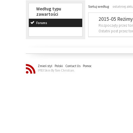
Sortuj według
ostatniej akt
Według typu
zawartości
2015-05 Reżimy 
Forums
Rozpoczęty przez to
Ostatni post przez t
Zmień styl
Polski
Contact Us
Pomoc
IPB3 Skin By Tom Christian.