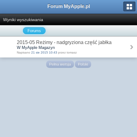
Forum MyApple.pl
Wyniki wyszukiwania
Forums
2015-05 Reżimy - nadgryziona część jabłka
W MyApple Magazyn
Napisano
21 sie 2015 10:43
przez tomasz
Pełna wersja
Polski