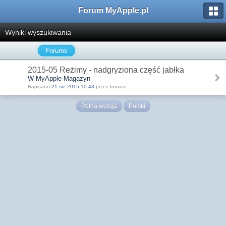
Forum MyApple.pl
Wyniki wyszukiwania
Forums
2015-05 Reżimy - nadgryziona część jabłka
W MyApple Magazyn
Napisano
21 sie 2015 10:43
przez tomasz
Pełna wersja
Polski