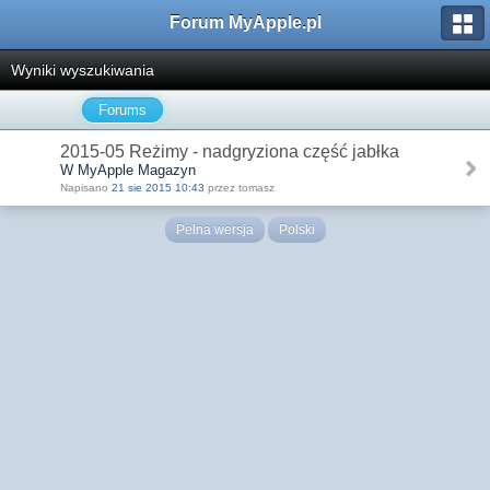
Forum MyApple.pl
Wyniki wyszukiwania
Forums
2015-05 Reżimy - nadgryziona część jabłka
W MyApple Magazyn
Napisano
21 sie 2015 10:43
przez tomasz
Pełna wersja
Polski