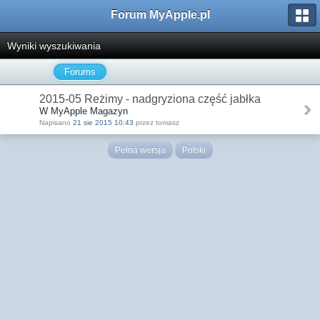
Forum MyApple.pl
Wyniki wyszukiwania
Forums
2015-05 Reżimy - nadgryziona część jabłka
W MyApple Magazyn
Napisano
21 sie 2015 10:43
przez tomasz
Pełna wersja
Polski