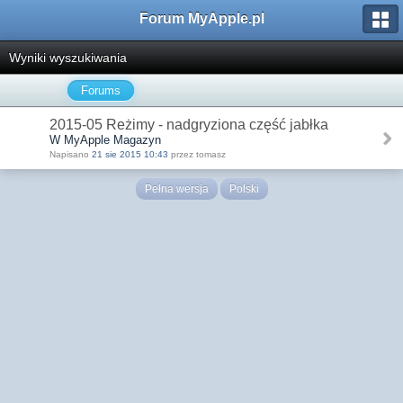
Forum MyApple.pl
Wyniki wyszukiwania
Forums
2015-05 Reżimy - nadgryziona część jabłka
W MyApple Magazyn
Napisano
21 sie 2015 10:43
przez tomasz
Pełna wersja
Polski