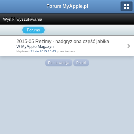
Forum MyApple.pl
Wyniki wyszukiwania
Forums
2015-05 Reżimy - nadgryziona część jabłka
W MyApple Magazyn
Napisano
21 sie 2015 10:43
przez tomasz
Pełna wersja
Polski