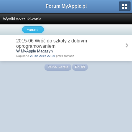
Forum MyApple.pl
Wyniki wyszukiwania
Forums
2015-06 Wróć do szkoły z dobrym
oprogramowaniem
W MyApple Magazyn
Napisano
29 sie 2015 22:20
przez tomasz
Pełna wersja
Polski