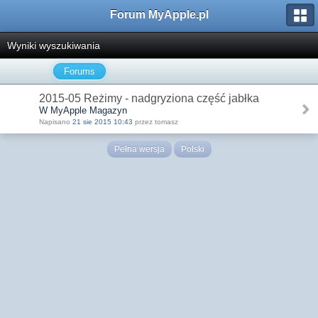
Forum MyApple.pl
Wyniki wyszukiwania
Forums
2015-05 Reżimy - nadgryziona część jabłka
W MyApple Magazyn
Napisano
21 sie 2015 10:43
przez tomasz
Pełna wersja
Polski